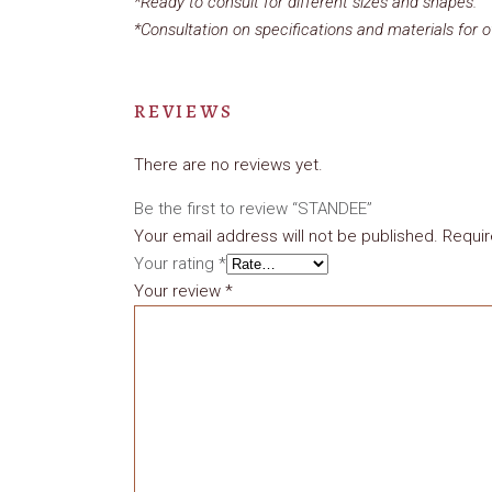
*Ready to consult for different sizes and shapes.
*Consultation on specifications and materials for o
REVIEWS
There are no reviews yet.
Be the first to review “STANDEE”
Your email address will not be published.
Requir
Your rating
*
Your review
*